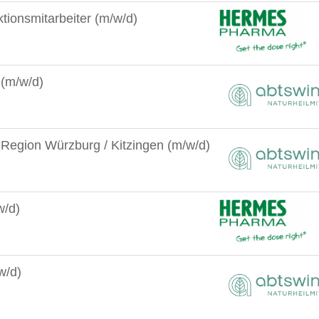
tionsmitarbeiter (m/w/d)
 (m/w/d)
 Region Würzburg / Kitzingen (m/w/d)
w/d)
w/d)